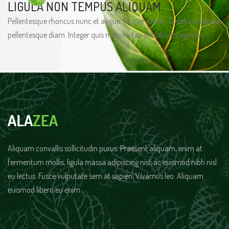
LIGULA NON TEMPUS ALIQUAM
Pellentesque rhoncus nunc et augue. Integer id felis. Curabitur aliquet
pellentesque diam. Integer quis metus vitae elit lobortis egestas.
Aliquam convallis sollicitudin purus. Praesent aliquam, enim at
fermentum mollis, ligula massa adipiscing nisl, ac euismod nibh nisl
eu lectus. Fusce vulputate sem at sapien. Vivamus leo. Aliquam
euismod libero eu enim.