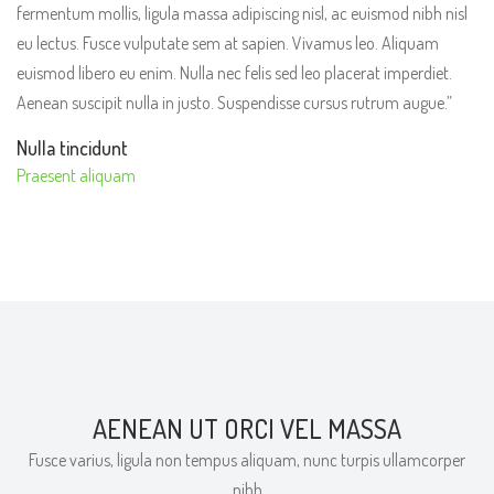
fermentum mollis, ligula massa adipiscing nisl, ac euismod nibh nisl
eu lectus. Fusce vulputate sem at sapien. Vivamus leo. Aliquam
euismod libero eu enim. Nulla nec felis sed leo placerat imperdiet.
Aenean suscipit nulla in justo. Suspendisse cursus rutrum augue.”
Nulla tincidunt
Praesent aliquam
AENEAN UT ORCI VEL MASSA
Fusce varius, ligula non tempus aliquam, nunc turpis ullamcorper
nibh