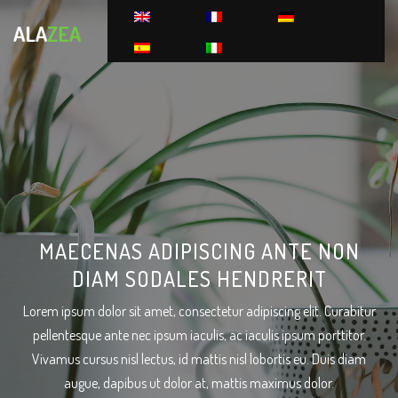
MAECENAS ADIPISCING ANTE NON
DIAM SODALES HENDRERIT
Lorem ipsum dolor sit amet, consectetur adipiscing elit. Curabitur
pellentesque ante nec ipsum iaculis, ac iaculis ipsum porttitor.
Vivamus cursus nisl lectus, id mattis nisl lobortis eu. Duis diam
augue, dapibus ut dolor at, mattis maximus dolor.